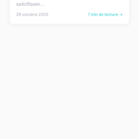
spécifiques....
29 octobre 2025
7 min de lecture →
SERVICES
Top agences d'incentive en
provence : offres et expériences
incontournables
La Provence séduit par son cadre authentique et