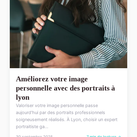
Améliorez votre image
personnelle avec des portraits à
lyon
Valoriser votre image personnelle passe
aujourd'hui par des portraits professionnels
soigneusement réalisés. À Lyon, choisir un expert
portraitiste ga...
30 septembre 2025
7 min de lecture →