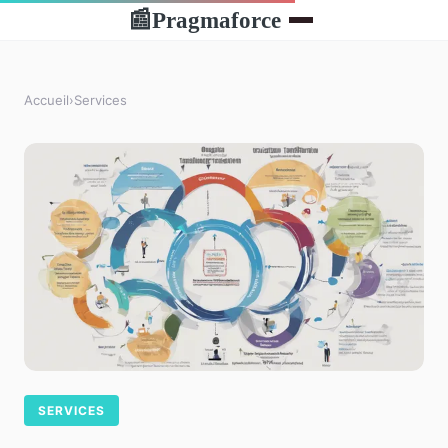
Pragmaforce
📰
Accueil
›
Services
SERVICES