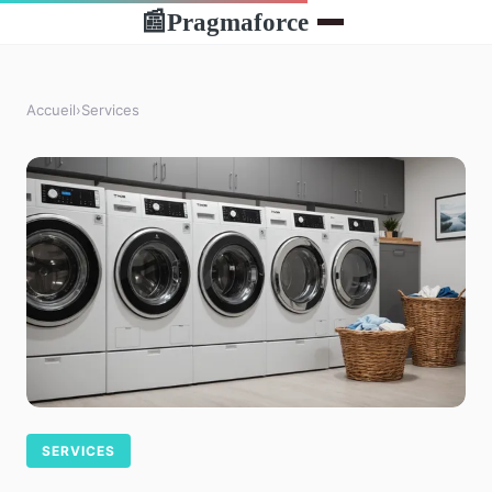
Pragmaforce
📰
Accueil
›
Services
SERVICES