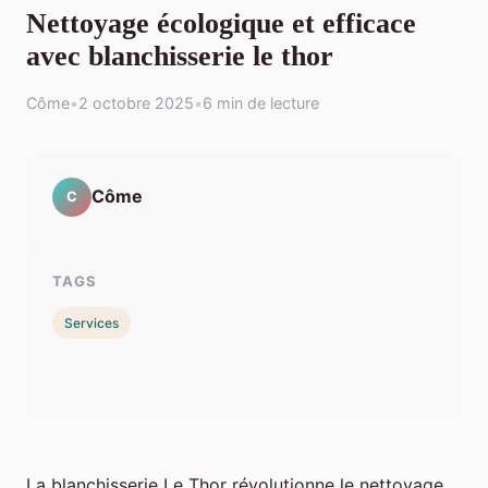
Nettoyage écologique et efficace
avec blanchisserie le thor
Côme
•
2 octobre 2025
•
6 min de lecture
Côme
C
TAGS
Services
La blanchisserie Le Thor révolutionne le nettoyage